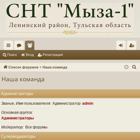
с
ор
ол
хо
ег
Поиск
Вход
Регистрация
ы
ум
ьз
д
ис
П
Список форумов
Наша команда
лк
ы
ов
тр
о
Наша команда
и
и
ат
ац
с
ел
ия
Администраторы
к
и
Звание, Имя пользователя
Администратор
admin
Основная группа
Администраторы
Модератор
Все форумы
Супермодераторы