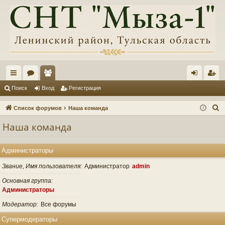
с
ор
ол
хо
ег
Поиск
Вход
Регистрация
ы
ум
ьз
д
ис
П
Список форумов
Наша команда
лк
ы
ов
тр
о
Наша команда
и
и
ат
ац
с
ел
ия
Администраторы
к
и
Звание, Имя пользователя
Администратор
admin
Основная группа
Администраторы
Модератор
Все форумы
Супермодераторы