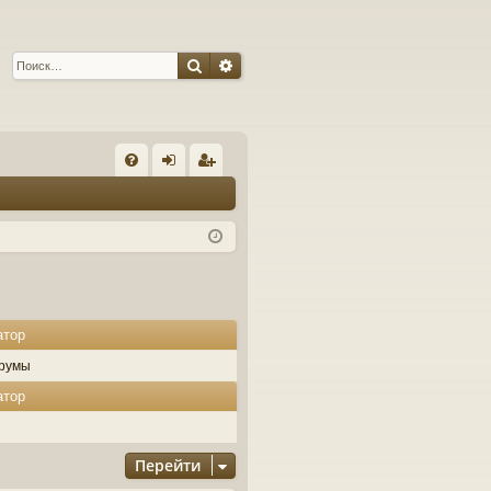
Поиск
Расширенный поиск
С
FA
хо
ег
Q
д
ис
тр
ац
ия
атор
румы
атор
Перейти