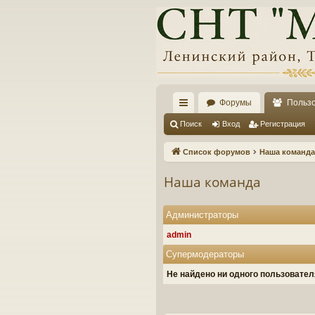
Форумы
Польз
с
Поиск
Вход
Регистрация
ы
Список форумов
Наша команда
лк
Наша команда
и
Администраторы
admin
Супермодераторы
Не найдено ни одного пользовате