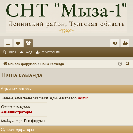
с
ор
ол
хо
ег
Поиск
Вход
Регистрация
ы
ум
ьз
д
ис
П
Список форумов
Наша команда
лк
ы
ов
тр
о
Наша команда
и
и
ат
ац
с
ел
ия
Администраторы
к
и
Звание, Имя пользователя
Администратор
admin
Основная группа
Администраторы
Модератор
Все форумы
Супермодераторы