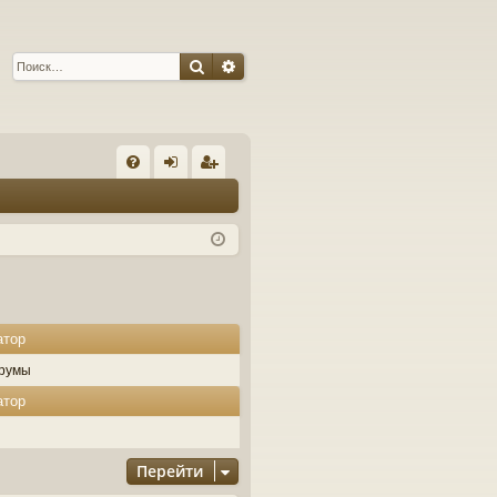
Поиск
Расширенный поиск
С
FA
хо
ег
Q
д
ис
тр
ац
ия
атор
румы
атор
Перейти