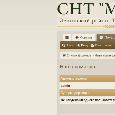
Форумы
Польз
с
Поиск
Вход
Регистрация
ы
Список форумов
Наша команда
лк
Наша команда
и
Администраторы
admin
Супермодераторы
Не найдено ни одного пользовате