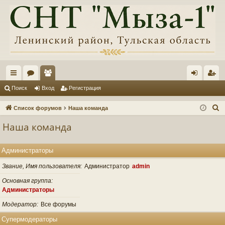
с
ор
ол
хо
ег
Поиск
Вход
Регистрация
ы
ум
ьз
д
ис
П
Список форумов
Наша команда
лк
ы
ов
тр
о
Наша команда
и
и
ат
ац
с
ел
ия
Администраторы
к
и
Звание, Имя пользователя
Администратор
admin
Основная группа
Администраторы
Модератор
Все форумы
Супермодераторы