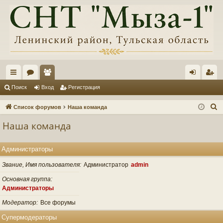
с
ор
ол
хо
ег
Поиск
Вход
Регистрация
ы
ум
ьз
д
ис
П
Список форумов
Наша команда
лк
ы
ов
тр
о
Наша команда
и
и
ат
ац
с
ел
ия
Администраторы
к
и
Звание, Имя пользователя
Администратор
admin
Основная группа
Администраторы
Модератор
Все форумы
Супермодераторы