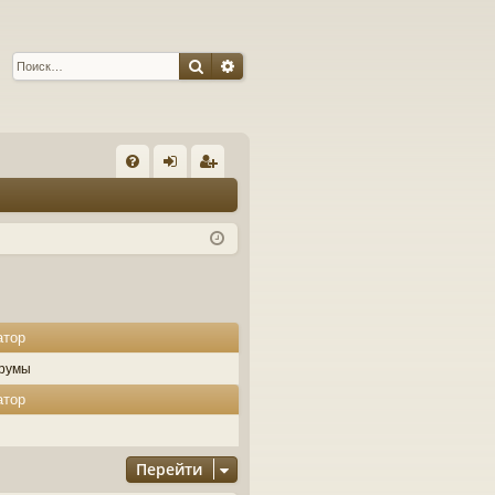
Поиск
Расширенный поиск
С
FA
хо
ег
Q
д
ис
тр
ац
ия
атор
румы
атор
Перейти