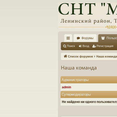
Форумы
Польз
с
Поиск
Вход
Регистрация
ы
Список форумов
Наша команда
лк
Наша команда
и
Администраторы
admin
Супермодераторы
Не найдено ни одного пользовате