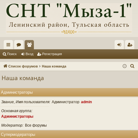
с
ор
ол
хо
ег
Поиск
Вход
Регистрация
ы
ум
ьз
д
ис
П
Список форумов
Наша команда
лк
ы
ов
тр
о
Наша команда
и
и
ат
ац
с
ел
ия
Администраторы
к
и
Звание, Имя пользователя
Администратор
admin
Основная группа
Администраторы
Модератор
Все форумы
Супермодераторы