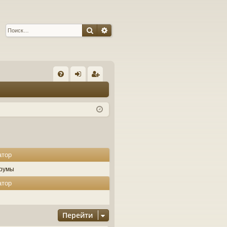
Поиск
Расширенный поиск
С
FA
хо
ег
Q
д
ис
тр
ац
ия
атор
румы
атор
Перейти