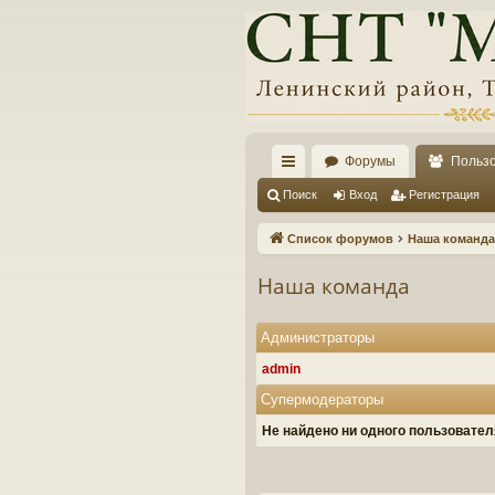
Форумы
Польз
с
Поиск
Вход
Регистрация
ы
Список форумов
Наша команда
лк
Наша команда
и
Администраторы
admin
Супермодераторы
Не найдено ни одного пользовате