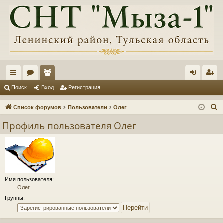
с
ор
ол
хо
ег
Поиск
Вход
Регистрация
ы
ум
ьз
д
ис
П
Список форумов
Пользователи
Олег
лк
ы
ов
тр
о
Профиль пользователя Олег
и
и
ат
ац
с
ел
ия
к
и
Имя пользователя:
Олег
Группы: