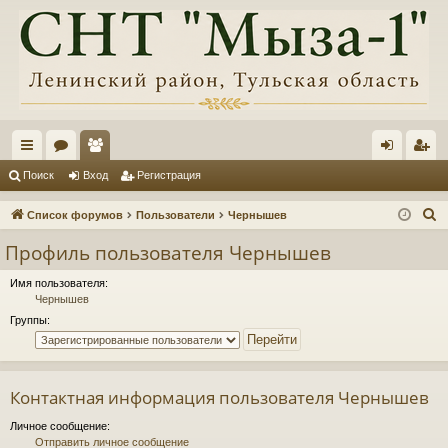
с
ор
ол
хо
ег
Поиск
Вход
Регистрация
ы
ум
ьз
д
ис
П
Список форумов
Пользователи
Чернышев
лк
ы
ов
тр
о
Профиль пользователя Чернышев
и
и
ат
ац
с
Имя пользователя:
ел
ия
Чернышев
к
Группы:
и
Контактная информация пользователя Чернышев
Личное сообщение:
Отправить личное сообщение