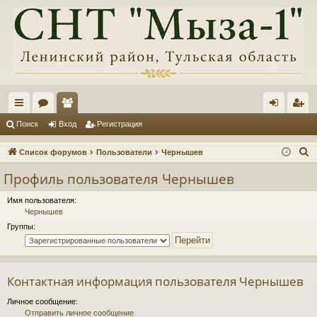
с
ор
ол
хо
ег
Поиск
Вход
Регистрация
ы
ум
ьз
д
ис
П
Список форумов
Пользователи
Чернышев
лк
ы
ов
тр
о
Профиль пользователя Чернышев
и
и
ат
ац
с
Имя пользователя:
ел
ия
Чернышев
к
Группы:
и
Контактная информация пользователя Чернышев
Личное сообщение:
Отправить личное сообщение