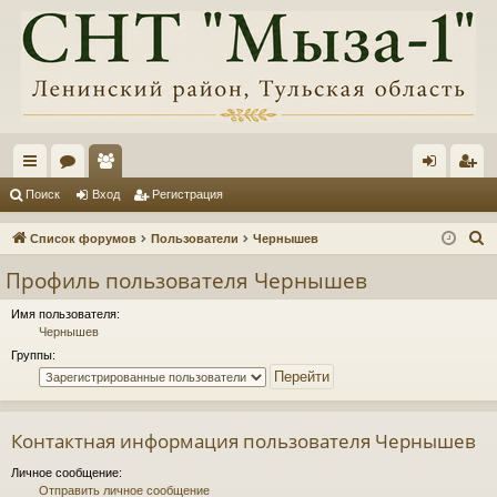
с
ор
ол
хо
ег
Поиск
Вход
Регистрация
ы
ум
ьз
д
ис
П
Список форумов
Пользователи
Чернышев
лк
ы
ов
тр
о
Профиль пользователя Чернышев
и
и
ат
ац
с
Имя пользователя:
ел
ия
Чернышев
к
Группы:
и
Контактная информация пользователя Чернышев
Личное сообщение:
Отправить личное сообщение