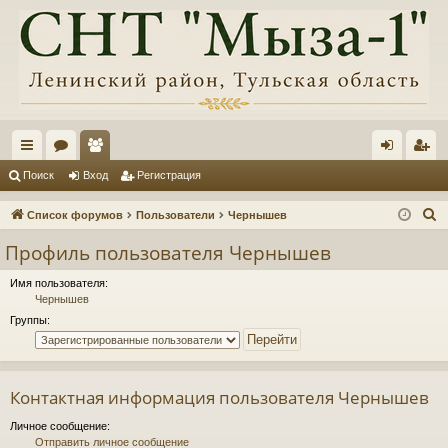
с
ор
ол
хо
ег
Поиск
Вход
Регистрация
ы
ум
ьз
д
ис
П
Список форумов
Пользователи
Чернышев
лк
ы
ов
тр
о
Профиль пользователя Чернышев
и
и
ат
ац
с
Имя пользователя:
ел
ия
Чернышев
к
Группы:
и
Контактная информация пользователя Чернышев
Личное сообщение:
Отправить личное сообщение