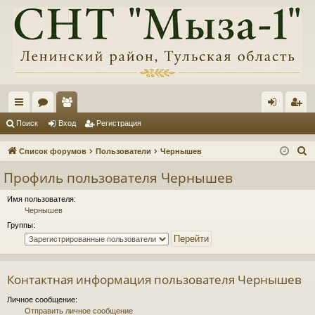
с
ор
ол
хо
ег
Поиск
Вход
Регистрация
ы
ум
ьз
д
ис
П
Список форумов
Пользователи
Чернышев
лк
ы
ов
тр
о
Профиль пользователя Чернышев
и
и
ат
ац
с
Имя пользователя:
ел
ия
Чернышев
к
Группы:
и
Контактная информация пользователя Чернышев
Личное сообщение:
Отправить личное сообщение