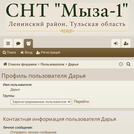
с
ор
ол
хо
ег
Поиск
Вход
Регистрация
ы
ум
ьз
д
ис
П
Список форумов
Пользователи
Дарья
лк
ы
ов
тр
о
Профиль пользователя Дарья
и
и
ат
ац
с
Имя пользователя:
ел
ия
Дарья
к
Группы:
и
Контактная информация пользователя Дарья
Личное сообщение:
Отправить личное сообщение