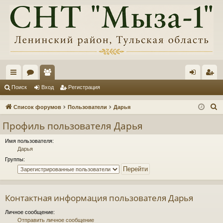
с
ор
ол
хо
ег
Поиск
Вход
Регистрация
ы
ум
ьз
д
ис
П
Список форумов
Пользователи
Дарья
лк
ы
ов
тр
о
Профиль пользователя Дарья
и
и
ат
ац
с
Имя пользователя:
ел
ия
Дарья
к
Группы:
и
Контактная информация пользователя Дарья
Личное сообщение:
Отправить личное сообщение