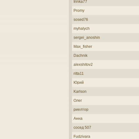
Irinka77
Promy
sosed76
myhalych
sergei_anoshin
Max_fisher
Dachnik
alexshitov2
ritta11
Юрий
Karlson
Олег
риелтор
Анна
сосед 507
Fudzivara