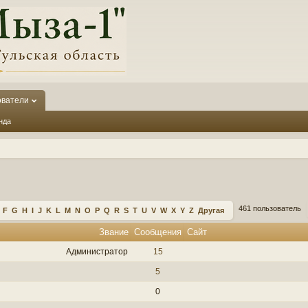
ователи
нда
461 пользователь
F
G
H
I
J
K
L
M
N
O
P
Q
R
S
T
U
V
W
X
Y
Z
Другая
Звание
Сообщения
Сайт
Администратор
15
5
0