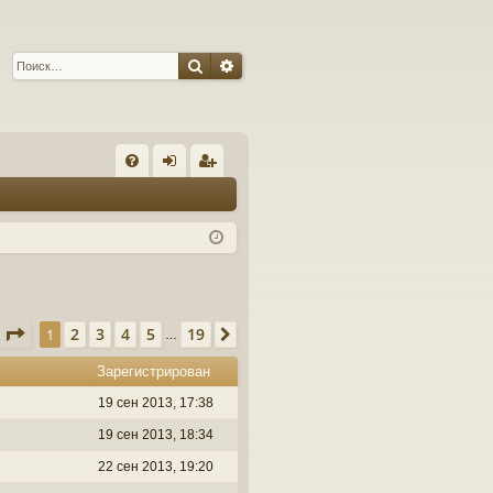
Поиск
Расширенный поиск
С
FA
хо
ег
Q
д
ис
тр
ац
ия
Страница
1
из
19
2
3
4
5
19
1
След.
…
Зарегистрирован
19 сен 2013, 17:38
19 сен 2013, 18:34
22 сен 2013, 19:20