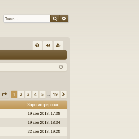
Поиск
Расширенный поиск
С
FA
хо
ег
Q
д
ис
тр
ац
ия
Страница
1
из
19
2
3
4
5
19
1
След.
…
Зарегистрирован
19 сен 2013, 17:38
19 сен 2013, 18:34
22 сен 2013, 19:20