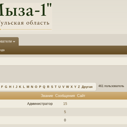
ователи
нда
461 пользователь
F
G
H
I
J
K
L
M
N
O
P
Q
R
S
T
U
V
W
X
Y
Z
Другая
Звание
Сообщения
Сайт
Администратор
15
5
0