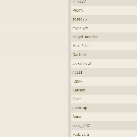
Irinka77
Promy
sosed76
myhalych
sergei_anoshin
Max_fisher
Dachnik
alexshitov2
ritta11
Юрий
Karlson
Олег
риелтор
Анна
сосед 507
Fudzivara