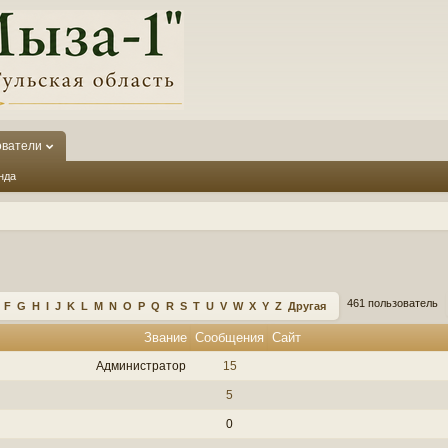
ователи
нда
461 пользователь
F
G
H
I
J
K
L
M
N
O
P
Q
R
S
T
U
V
W
X
Y
Z
Другая
Звание
Сообщения
Сайт
Администратор
15
5
0