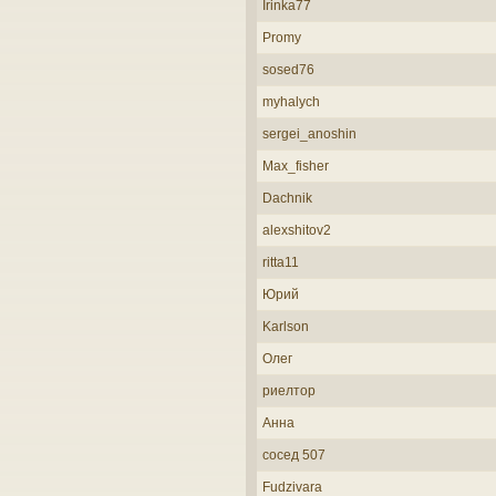
Irinka77
Promy
sosed76
myhalych
sergei_anoshin
Max_fisher
Dachnik
alexshitov2
ritta11
Юрий
Karlson
Олег
риелтор
Анна
сосед 507
Fudzivara