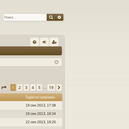
Поиск
Расширенный поиск
С
FA
хо
ег
Q
д
ис
тр
ац
ия
Страница
1
из
19
2
3
4
5
19
1
След.
…
Зарегистрирован
19 сен 2013, 17:38
19 сен 2013, 18:34
22 сен 2013, 19:20