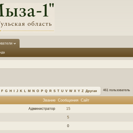
ователи
нда
461 пользователь
F
G
H
I
J
K
L
M
N
O
P
Q
R
S
T
U
V
W
X
Y
Z
Другая
Звание
Сообщения
Сайт
Администратор
15
5
0