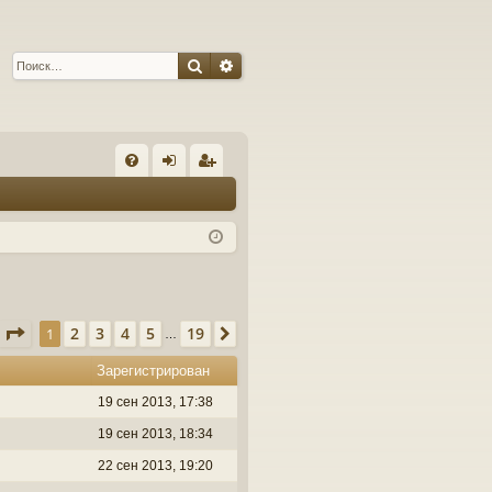
Поиск
Расширенный поиск
С
FA
хо
ег
Q
д
ис
тр
ац
ия
Страница
1
из
19
2
3
4
5
19
1
След.
…
Зарегистрирован
19 сен 2013, 17:38
19 сен 2013, 18:34
22 сен 2013, 19:20