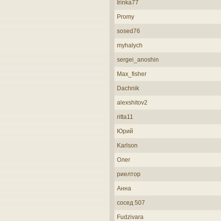
Irinka77
Promy
sosed76
myhalych
sergei_anoshin
Max_fisher
Dachnik
alexshitov2
ritta11
Юрий
Karlson
Олег
риелтор
Анна
сосед 507
Fudzivara