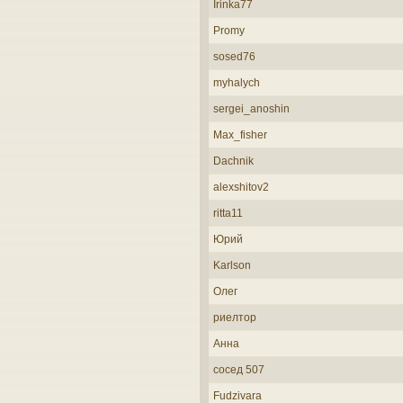
Irinka77
Promy
sosed76
myhalych
sergei_anoshin
Max_fisher
Dachnik
alexshitov2
ritta11
Юрий
Karlson
Олег
риелтор
Анна
сосед 507
Fudzivara