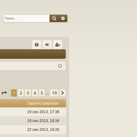
Поиск
Расширенный поиск
С
FA
хо
ег
Q
д
ис
тр
ац
ия
Страница
1
из
19
2
3
4
5
19
1
След.
…
Зарегистрирован
19 сен 2013, 17:38
19 сен 2013, 18:34
22 сен 2013, 19:20