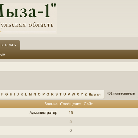
ователи
нда
461 пользователь
F
G
H
I
J
K
L
M
N
O
P
Q
R
S
T
U
V
W
X
Y
Z
Другая
Звание
Сообщения
Сайт
Администратор
15
5
0