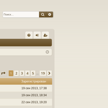
Поиск
Расширенный поиск
С
FA
хо
ег
Q
д
ис
тр
ац
ия
Страница
1
из
19
2
3
4
5
19
1
След.
…
Зарегистрирован
19 сен 2013, 17:38
19 сен 2013, 18:34
22 сен 2013, 19:20