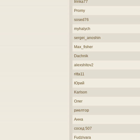
Irinka77
Promy
sosed76
myhalych
sergei_anoshin
Max_fisher
Dachnik
alexshitov2
ritta11
Юрий
Karlson
Олег
риелтор
Анна
сосед 507
Fudzivara