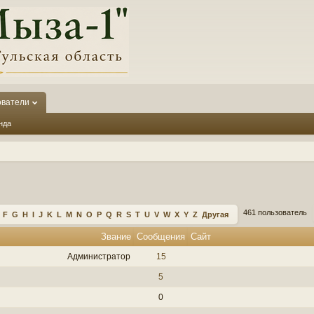
ователи
нда
461 пользователь
F
G
H
I
J
K
L
M
N
O
P
Q
R
S
T
U
V
W
X
Y
Z
Другая
Звание
Сообщения
Сайт
Администратор
15
5
0