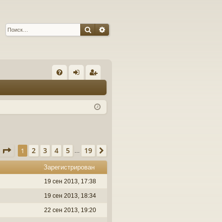
Поиск
Расширенный поиск
С
FA
хо
ег
Q
д
ис
тр
ац
ия
Страница
1
из
19
2
3
4
5
19
1
След.
…
Зарегистрирован
19 сен 2013, 17:38
19 сен 2013, 18:34
22 сен 2013, 19:20