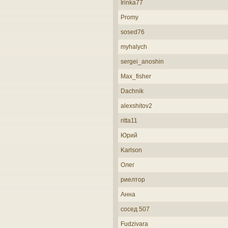
Irinka77
Promy
sosed76
myhalych
sergei_anoshin
Max_fisher
Dachnik
alexshitov2
ritta11
Юрий
Karlson
Олег
риелтор
Анна
сосед 507
Fudzivara