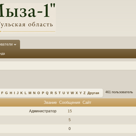
ователи
нда
461 пользователь
F
G
H
I
J
K
L
M
N
O
P
Q
R
S
T
U
V
W
X
Y
Z
Другая
Звание
Сообщения
Сайт
Администратор
15
5
0