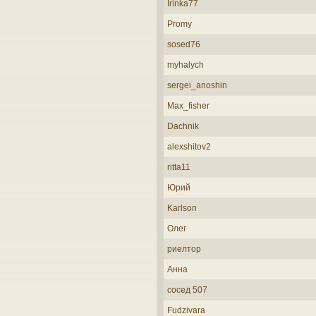
Irinka77
Promy
sosed76
myhalych
sergei_anoshin
Max_fisher
Dachnik
alexshitov2
ritta11
Юрий
Karlson
Олег
риелтор
Анна
сосед 507
Fudzivara