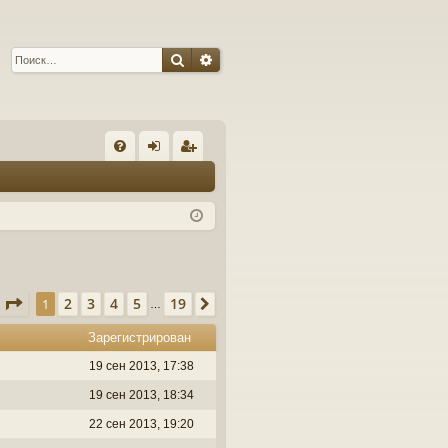
Поиск
Расширенный поиск
С
FA
хо
ег
Q
д
ис
тр
ац
ия
Страница
1
из
19
2
3
4
5
19
1
След.
…
Зарегистрирован
19 сен 2013, 17:38
19 сен 2013, 18:34
22 сен 2013, 19:20