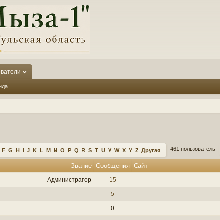
ователи
нда
461 пользователь
F
G
H
I
J
K
L
M
N
O
P
Q
R
S
T
U
V
W
X
Y
Z
Другая
Звание
Сообщения
Сайт
Администратор
15
5
0