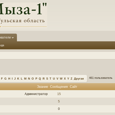
ователи
нда
461 пользователь
F
G
H
I
J
K
L
M
N
O
P
Q
R
S
T
U
V
W
X
Y
Z
Другая
Звание
Сообщения
Сайт
Администратор
15
5
0