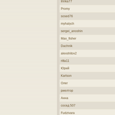
Irinka77
Promy
sosed76
myhalych
sergei_anoshin
Max_fisher
Dachnik
alexshitov2
ritta11
Юрий
Karlson
Олег
риелтор
Анна
сосед 507
Fudzivara