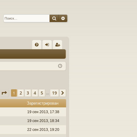
Поиск
Расширенный поиск
С
FA
хо
ег
Q
д
ис
тр
ац
ия
Страница
1
из
19
2
3
4
5
19
1
След.
…
Зарегистрирован
19 сен 2013, 17:38
19 сен 2013, 18:34
22 сен 2013, 19:20