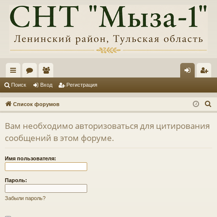
с
ор
ол
хо
ег
Поиск
Вход
Регистрация
ы
ум
ьз
д
ис
П
Список форумов
лк
ы
ов
тр
о
Вам необходимо авторизоваться для цитирования
и
и
ат
ац
сообщений в этом форуме.
с
ел
ия
к
и
Имя пользователя:
Пароль:
Забыли пароль?