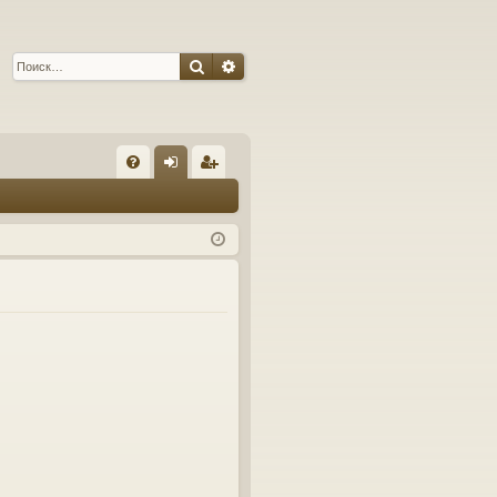
Поиск
Расширенный поиск
С
FA
хо
ег
Q
д
ис
тр
ац
ия