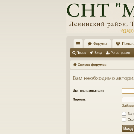
Форумы
Польз
с
Поиск
Вход
Регистрация
ы
Список форумов
лк
Вам необходимо автори
и
Имя пользователя:
Пароль:
Забыли
Зап
Скры