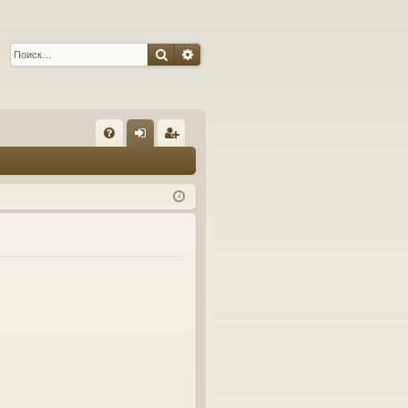
Поиск
Расширенный поиск
С
FA
хо
ег
Q
д
ис
тр
ац
ия