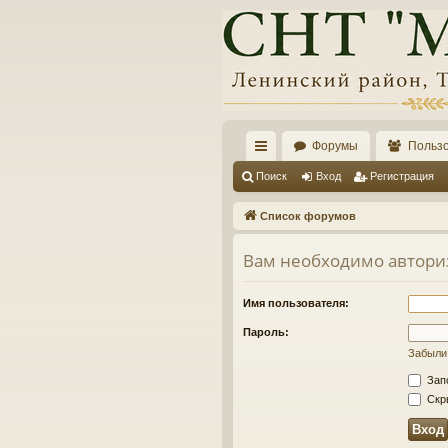
Форумы
Польз
с
Поиск
Вход
Регистрация
ы
Список форумов
лк
Вам необходимо автори
и
Имя пользователя:
Пароль:
Забыли
Зап
Скры