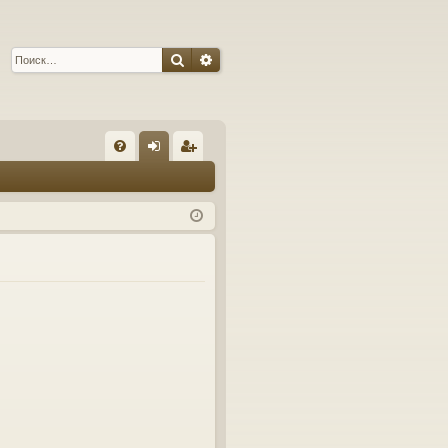
Поиск
Расширенный поиск
С
FA
хо
ег
Q
д
ис
тр
ац
ия