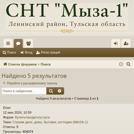
с
ор
ол
хо
ег
Поиск
Вход
Регистрация
ы
ум
ьз
д
ис
П
Список форумов
Поиск
лк
ы
ов
тр
о
Найдено 5 результатов
и
и
ат
ац
Перейти к расширенному поиску
с
ел
ия
Поиск
Расширенный поиск
к
и
Найдено 5 результатов • Страница
1
из
1
Олег
12 июн 2024, 10:59
Форум:
Купить/продать/услуги
Тема:
Строим дачи, дома, бытовки, коттеджи (МЫЗА-1)
Ответы:
5
Просмотры:
404074