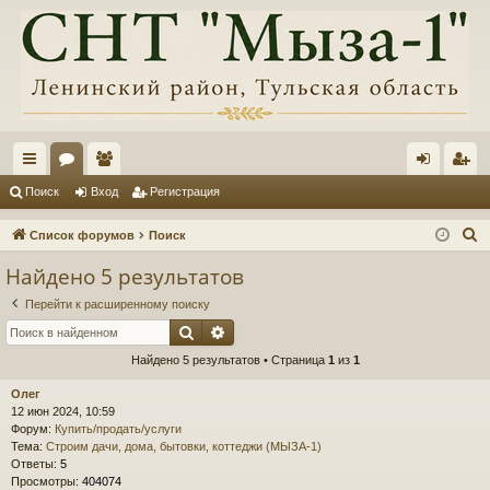
с
ор
ол
хо
ег
Поиск
Вход
Регистрация
ы
ум
ьз
д
ис
П
Список форумов
Поиск
лк
ы
ов
тр
о
Найдено 5 результатов
и
и
ат
ац
Перейти к расширенному поиску
с
ел
ия
Поиск
Расширенный поиск
к
и
Найдено 5 результатов • Страница
1
из
1
Олег
12 июн 2024, 10:59
Форум:
Купить/продать/услуги
Тема:
Строим дачи, дома, бытовки, коттеджи (МЫЗА-1)
Ответы:
5
Просмотры:
404074