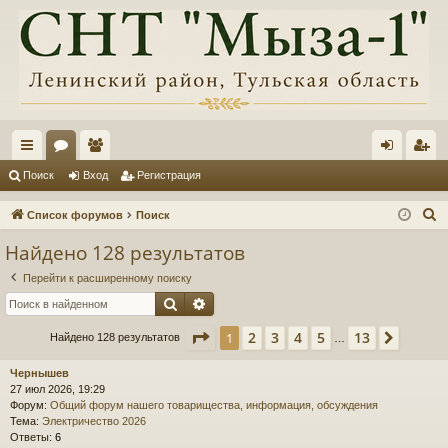
с
ор
ол
хо
ег
Поиск
Вход
Регистрация
ы
ум
ьз
д
ис
П
Список форумов
Поиск
лк
ы
ов
тр
о
Найдено 128 результатов
и
и
ат
ац
Перейти к расширенному поиску
с
ел
ия
Поиск
Расширенный поиск
к
и
Страница
1
из
13
2
3
4
5
13
1
След.
Найдено 128 результатов
…
Чернышев
27 июл 2026, 19:29
Форум:
Общий форум нашего товарищества, информация, обсуждения
Тема:
Электричество 2026
Ответы:
6