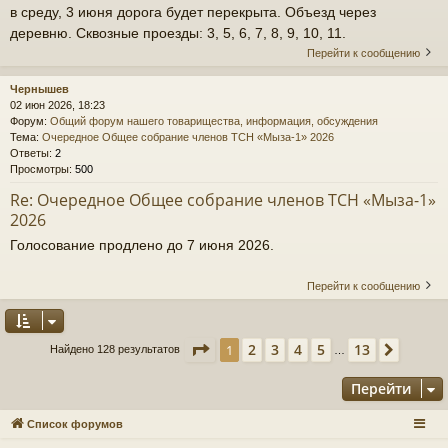
в среду, 3 июня дорога будет перекрыта. Объезд через
деревню. Сквозные проезды: 3, 5, 6, 7, 8, 9, 10, 11.
Перейти к сообщению
Чернышев
02 июн 2026, 18:23
Форум:
Общий форум нашего товарищества, информация, обсуждения
Тема:
Очередное Общее собрание членов ТСН «Мыза-1» 2026
Ответы:
2
Просмотры:
500
Re: Очередное Общее собрание членов ТСН «Мыза-1»
2026
Голосование продлено до 7 июня 2026.
Перейти к сообщению
Страница
1
из
13
2
3
4
5
13
1
След.
Найдено 128 результатов
…
Перейти
Список форумов