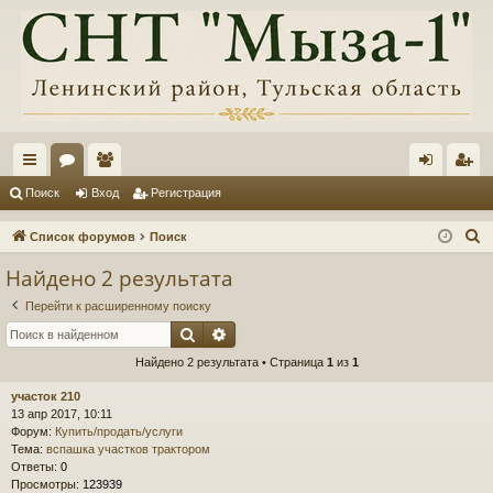
с
ор
ол
хо
ег
Поиск
Вход
Регистрация
ы
ум
ьз
д
ис
П
Список форумов
Поиск
лк
ы
ов
тр
о
Найдено 2 результата
и
и
ат
ац
Перейти к расширенному поиску
с
ел
ия
Поиск
Расширенный поиск
к
и
Найдено 2 результата • Страница
1
из
1
участок 210
13 апр 2017, 10:11
Форум:
Купить/продать/услуги
Тема:
вспашка участков трактором
Ответы:
0
Просмотры:
123939