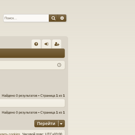
Поиск
Расширенный поиск
С
FA
хо
ег
Q
д
ис
тр
ац
ия
Найдено 0 результатов • Страница
1
из
1
Найдено 0 результатов • Страница
1
из
1
Перейти
алить cookies
Часовой пояс:
UTC+03:00