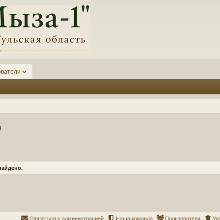
ователи
в
найдено.
Связаться с администрацией
Наша команда
Пользователи
Уд