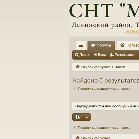
Форумы
Польз
с
Поиск
Вход
Регистрация
ы
Список форумов
Поиск
лк
Найдено 0 результато
и
Перейти к расширенному поиску
Подходящих тем или сообщений не 
Перейти к расширенному поиску
Список форумов