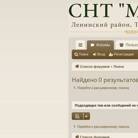
Форумы
Польз
с
Поиск
Вход
Регистрация
ы
Список форумов
Поиск
лк
Найдено 0 результато
и
Перейти к расширенному поиску
Подходящих тем или сообщений не 
Перейти к расширенному поиску
Список форумов