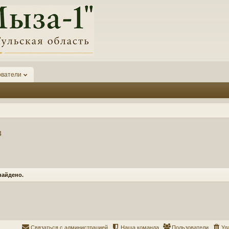
ователи
в
найдено.
Связаться с администрацией
Наша команда
Пользователи
Уд