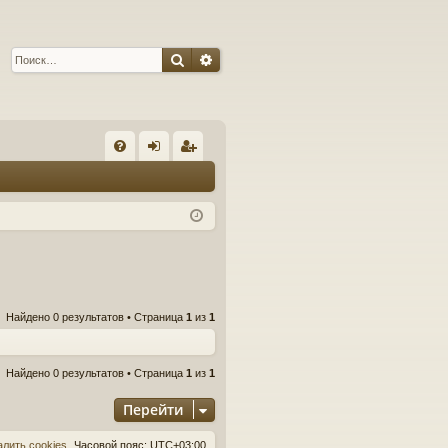
Поиск
Расширенный поиск
С
FA
хо
ег
Q
д
ис
тр
ац
ия
Найдено 0 результатов • Страница
1
из
1
Найдено 0 результатов • Страница
1
из
1
Перейти
алить cookies
Часовой пояс:
UTC+03:00