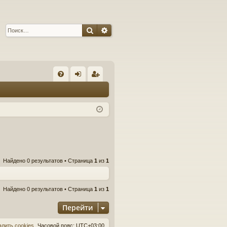
Поиск
Расширенный поиск
С
FA
хо
ег
Q
д
ис
тр
ац
ия
Найдено 0 результатов • Страница
1
из
1
Найдено 0 результатов • Страница
1
из
1
Перейти
алить cookies
Часовой пояс:
UTC+03:00