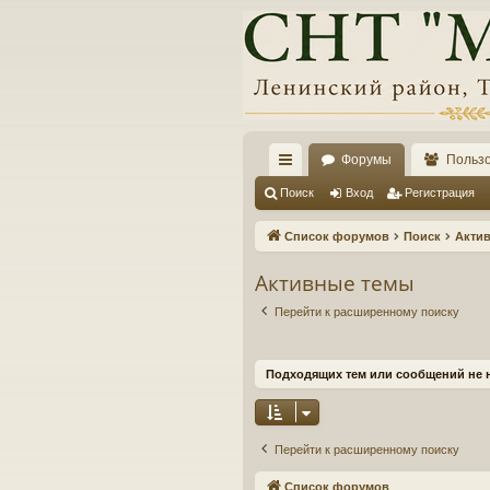
Форумы
Польз
с
Поиск
Вход
Регистрация
ы
Список форумов
Поиск
Акти
лк
Активные темы
и
Перейти к расширенному поиску
Подходящих тем или сообщений не 
Перейти к расширенному поиску
Список форумов