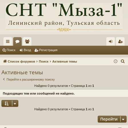
с
ор
ол
хо
ег
Поиск
Вход
Регистрация
ы
ум
ьз
д
ис
П
Список форумов
Поиск
Активные темы
лк
ы
ов
тр
о
Активные темы
и
и
ат
ац
Перейти к расширенному поиску
с
ел
ия
Найдено 0 результатов • Страница
1
из
1
к
и
Подходящих тем или сообщений не найдено.
Найдено 0 результатов • Страница
1
из
1
Перейти