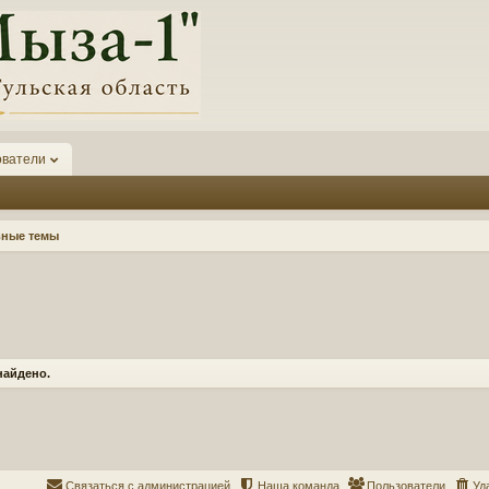
ователи
вные темы
найдено.
Связаться с администрацией
Наша команда
Пользователи
Уд