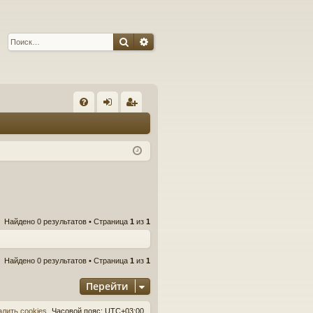
Поиск
Расширенный поиск
С
FA
хо
ег
Q
д
ис
тр
ац
ия
Найдено 0 результатов • Страница
1
из
1
Найдено 0 результатов • Страница
1
из
1
Перейти
алить cookies
Часовой пояс:
UTC+03:00