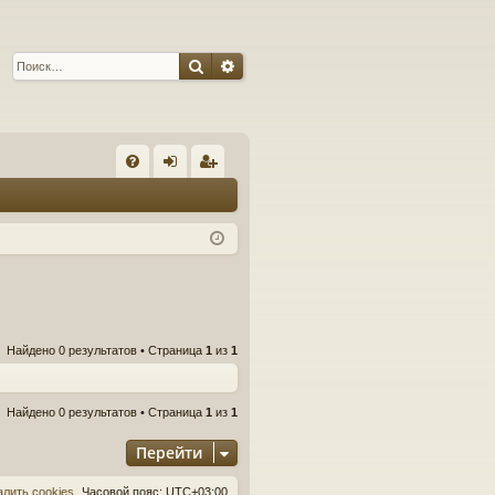
Поиск
Расширенный поиск
С
FA
хо
ег
Q
д
ис
тр
ац
ия
Найдено 0 результатов • Страница
1
из
1
Найдено 0 результатов • Страница
1
из
1
Перейти
алить cookies
Часовой пояс:
UTC+03:00