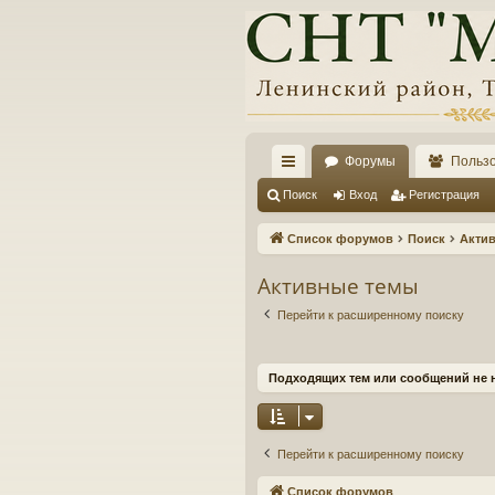
Форумы
Польз
с
Поиск
Вход
Регистрация
ы
Список форумов
Поиск
Акти
лк
Активные темы
и
Перейти к расширенному поиску
Подходящих тем или сообщений не 
Перейти к расширенному поиску
Список форумов