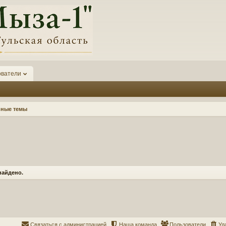
ователи
вные темы
найдено.
Связаться с администрацией
Наша команда
Пользователи
Уд