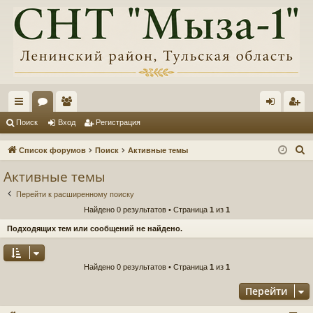
с
ор
ол
хо
ег
Поиск
Вход
Регистрация
ы
ум
ьз
д
ис
П
Список форумов
Поиск
Активные темы
лк
ы
ов
тр
о
Активные темы
и
и
ат
ац
Перейти к расширенному поиску
с
ел
ия
Найдено 0 результатов • Страница
1
из
1
к
и
Подходящих тем или сообщений не найдено.
Найдено 0 результатов • Страница
1
из
1
Перейти