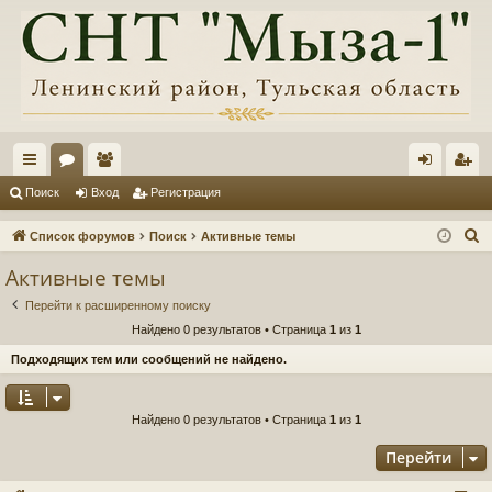
с
ор
ол
хо
ег
Поиск
Вход
Регистрация
ы
ум
ьз
д
ис
П
Список форумов
Поиск
Активные темы
лк
ы
ов
тр
о
Активные темы
и
и
ат
ац
Перейти к расширенному поиску
с
ел
ия
Найдено 0 результатов • Страница
1
из
1
к
и
Подходящих тем или сообщений не найдено.
Найдено 0 результатов • Страница
1
из
1
Перейти