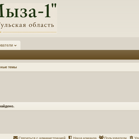
ователи
вные темы
найдено.
Связаться с администрацией
Наша команда
Пользователи
Уд