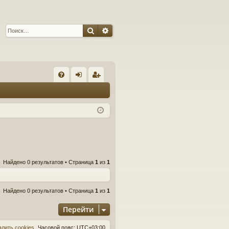
Поиск
Расширенный поиск
С
FA
хо
ег
Q
д
ис
тр
ац
ия
Найдено 0 результатов • Страница
1
из
1
Найдено 0 результатов • Страница
1
из
1
Перейти
алить cookies
Часовой пояс:
UTC+03:00