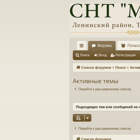
Форумы
Польз
с
Поиск
Вход
Регистрация
ы
Список форумов
Поиск
Акти
лк
Активные темы
и
Перейти к расширенному поиску
Подходящих тем или сообщений не 
Перейти к расширенному поиску
Список форумов