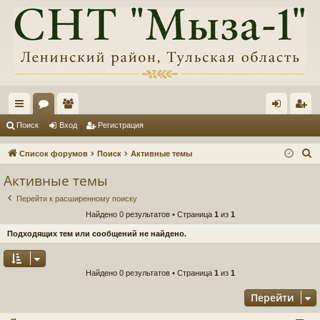
с
ор
ол
хо
ег
Поиск
Вход
Регистрация
ы
ум
ьз
д
ис
П
Список форумов
Поиск
Активные темы
лк
ы
ов
тр
о
Активные темы
и
и
ат
ац
Перейти к расширенному поиску
с
ел
ия
Найдено 0 результатов • Страница
1
из
1
к
и
Подходящих тем или сообщений не найдено.
Найдено 0 результатов • Страница
1
из
1
Перейти