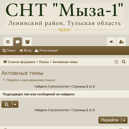
с
ор
ол
хо
ег
Поиск
Вход
Регистрация
ы
ум
ьз
д
ис
П
Список форумов
Поиск
Активные темы
лк
ы
ов
тр
о
Активные темы
и
и
ат
ац
Перейти к расширенному поиску
с
ел
ия
Найдено 0 результатов • Страница
1
из
1
к
и
Подходящих тем или сообщений не найдено.
Найдено 0 результатов • Страница
1
из
1
Перейти