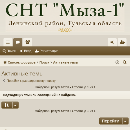
с
ор
ол
хо
ег
Поиск
Вход
Регистрация
ы
ум
ьз
д
ис
П
Список форумов
Поиск
Активные темы
лк
ы
ов
тр
о
Активные темы
и
и
ат
ац
Перейти к расширенному поиску
с
ел
ия
Найдено 0 результатов • Страница
1
из
1
к
и
Подходящих тем или сообщений не найдено.
Найдено 0 результатов • Страница
1
из
1
Перейти