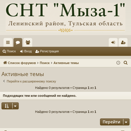
с
ор
ол
хо
ег
Поиск
Вход
Регистрация
ы
ум
ьз
д
ис
П
Список форумов
Поиск
Активные темы
лк
ы
ов
тр
о
Активные темы
и
и
ат
ац
Перейти к расширенному поиску
с
ел
ия
Найдено 0 результатов • Страница
1
из
1
к
и
Подходящих тем или сообщений не найдено.
Найдено 0 результатов • Страница
1
из
1
Перейти