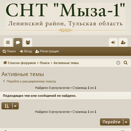
с
ор
ол
хо
ег
Поиск
Вход
Регистрация
ы
ум
ьз
д
ис
П
Список форумов
Поиск
Активные темы
лк
ы
ов
тр
о
Активные темы
и
и
ат
ац
Перейти к расширенному поиску
с
ел
ия
Найдено 0 результатов • Страница
1
из
1
к
и
Подходящих тем или сообщений не найдено.
Найдено 0 результатов • Страница
1
из
1
Перейти