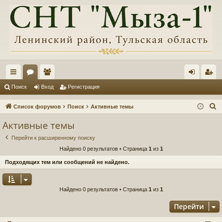
с
ор
ол
хо
ег
Поиск
Вход
Регистрация
ы
ум
ьз
д
ис
П
Список форумов
Поиск
Активные темы
лк
ы
ов
тр
о
Активные темы
и
и
ат
ац
Перейти к расширенному поиску
с
ел
ия
Найдено 0 результатов • Страница
1
из
1
к
и
Подходящих тем или сообщений не найдено.
Найдено 0 результатов • Страница
1
из
1
Перейти